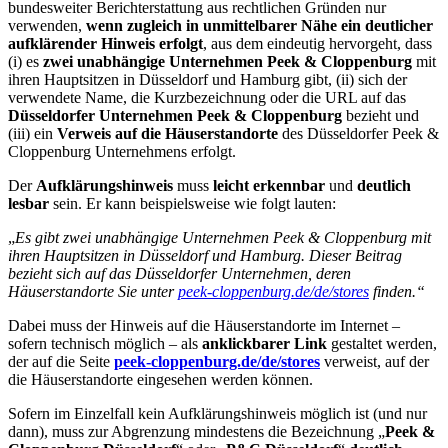
bundesweiter Berichterstattung aus rechtlichen Gründen nur
verwenden,
wenn zugleich in unmittelbarer Nähe ein deutlicher
aufklärender Hinweis erfolgt
, aus dem eindeutig hervorgeht, dass
(i) es
zwei unabhängige Unternehmen Peek & Cloppenburg
mit
ihren Hauptsitzen in Düsseldorf und Hamburg gibt, (ii) sich der
verwendete Name, die Kurzbezeichnung oder die URL auf das
Düsseldorfer Unternehmen Peek & Cloppenburg
bezieht und
(iii) ein
Verweis auf die Häuserstandorte
des Düsseldorfer Peek &
Cloppenburg Unternehmens erfolgt.
Der
Aufklärungshinweis
muss
leicht erkennbar
und
deutlich
lesbar
sein. Er kann beispielsweise wie folgt lauten:
„
Es gibt zwei unabhängige Unternehmen Peek & Cloppenburg mit
ihren Hauptsitzen in Düsseldorf und Hamburg. Dieser Beitrag
bezieht sich auf das Düsseldorfer Unternehmen, deren
Häuserstandorte Sie unter
peek-cloppenburg.de/de/stores
finden.“
Dabei muss der Hinweis auf die Häuserstandorte im Internet –
sofern technisch möglich – als
anklickbarer Link
gestaltet werden,
der auf die Seite
peek-cloppenburg.de/de/stores
verweist, auf der
die Häuserstandorte eingesehen werden können.
Sofern im Einzelfall kein Aufklärungshinweis möglich ist (und nur
dann), muss zur Abgrenzung mindestens die Bezeichnung „
Peek &