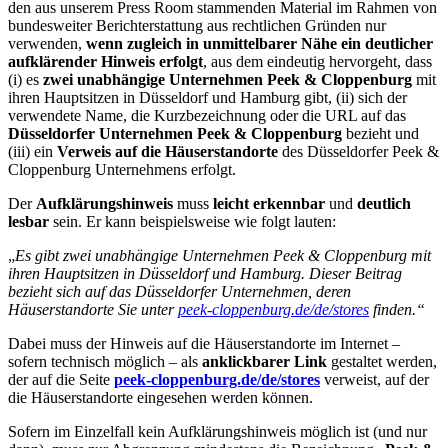
den aus unserem Press Room stammenden Material im Rahmen von
bundesweiter Berichterstattung aus rechtlichen Gründen nur
verwenden,
wenn zugleich in unmittelbarer Nähe ein deutlicher
aufklärender Hinweis erfolgt
, aus dem eindeutig hervorgeht, dass
(i) es
zwei unabhängige Unternehmen Peek & Cloppenburg
mit
ihren Hauptsitzen in Düsseldorf und Hamburg gibt, (ii) sich der
verwendete Name, die Kurzbezeichnung oder die URL auf das
Düsseldorfer Unternehmen Peek & Cloppenburg
bezieht und
(iii) ein
Verweis auf die Häuserstandorte
des Düsseldorfer Peek &
Cloppenburg Unternehmens erfolgt.
Der
Aufklärungshinweis
muss
leicht erkennbar
und
deutlich
lesbar
sein. Er kann beispielsweise wie folgt lauten:
„
Es gibt zwei unabhängige Unternehmen Peek & Cloppenburg mit
ihren Hauptsitzen in Düsseldorf und Hamburg. Dieser Beitrag
bezieht sich auf das Düsseldorfer Unternehmen, deren
Häuserstandorte Sie unter
peek-cloppenburg.de/de/stores
finden.“
Dabei muss der Hinweis auf die Häuserstandorte im Internet –
sofern technisch möglich – als
anklickbarer Link
gestaltet werden,
der auf die Seite
peek-cloppenburg.de/de/stores
verweist, auf der
die Häuserstandorte eingesehen werden können.
Sofern im Einzelfall kein Aufklärungshinweis möglich ist (und nur