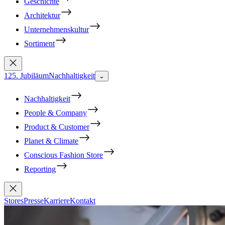
Geschichte
Architektur
Unternehmenskultur
Sortiment
125. Jubiläum
Nachhaltigkeit
⌄
Nachhaltigkeit
People & Company
Product & Customer
Planet & Climate
Conscious Fashion Store
Reporting
Stores
Presse
Karriere
Kontakt