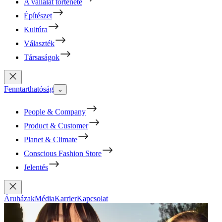
A vállalat története
Építészet
Kultúra
Választék
Társaságok
Fenntarthatóság
⌄
People & Company
Product & Customer
Planet & Climate
Conscious Fashion Store
Jelentés
Áruházak
Média
Karrier
Kapcsolat