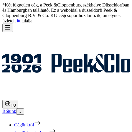
*Két független cég, a Peek &Cloppenburg székhelye Düsseldorfban
és Hamburgban található. Ez a weboldal a düsseldorfi Peek &
Cloppenburg B.V. & Co. KG cégcsoporthoz tartozik, amelynek
üzleteit
itt
találja.
HU
Rólunk
⌄
Cégünkről