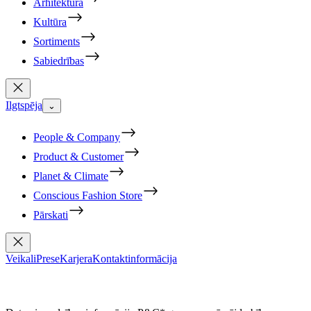
Arhitektūra
Kultūra
Sortiments
Sabiedrības
Ilgtspēja
⌄
People & Company
Product & Customer
Planet & Climate
Conscious Fashion Store
Pārskati
Veikali
Prese
Karjera
Kontaktinformācija