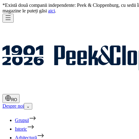
*Există două companii independente: Peek & Cloppenburg, cu sedii în
magazine le puteți găsi
aici
.
RO
Despre noi
⌄
Grupul
Istoric
Arhitectură