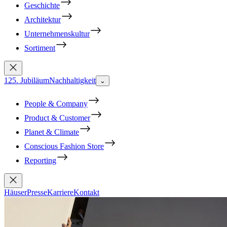
Geschichte
Architektur
Unternehmenskultur
Sortiment
125. Jubiläum
Nachhaltigkeit
⌄
People & Company
Product & Customer
Planet & Climate
Conscious Fashion Store
Reporting
Häuser
Presse
Karriere
Kontakt