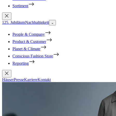
Sortiment
125. Jubiläum
Nachhaltigkeit
⌄
People & Company
Product & Customer
Planet & Climate
Conscious Fashion Store
Reporting
Häuser
Presse
Karriere
Kontakt