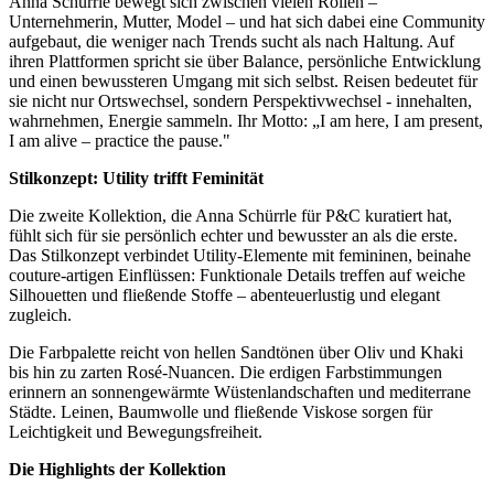
Anna Schürrle bewegt sich zwischen vielen Rollen –
Unternehmerin, Mutter, Model – und hat sich dabei eine Community
aufgebaut, die weniger nach Trends sucht als nach Haltung. Auf
ihren Plattformen spricht sie über Balance, persönliche Entwicklung
und einen bewussteren Umgang mit sich selbst. Reisen bedeutet für
sie nicht nur Ortswechsel, sondern Perspektivwechsel - innehalten,
wahrnehmen, Energie sammeln. Ihr Motto: „I am here, I am present,
I am alive – practice the pause."
Stilkonzept: Utility trifft Feminität
Die zweite Kollektion, die Anna Schürrle für P&C kuratiert hat,
fühlt sich für sie persönlich echter und bewusster an als die erste.
Das Stilkonzept verbindet Utility-Elemente mit femininen, beinahe
couture-artigen Einflüssen: Funktionale Details treffen auf weiche
Silhouetten und fließende Stoffe – abenteuerlustig und elegant
zugleich.
Die Farbpalette reicht von hellen Sandtönen über Oliv und Khaki
bis hin zu zarten Rosé-Nuancen. Die erdigen Farbstimmungen
erinnern an sonnengewärmte Wüstenlandschaften und mediterrane
Städte. Leinen, Baumwolle und fließende Viskose sorgen für
Leichtigkeit und Bewegungsfreiheit.
Die Highlights der Kollektion