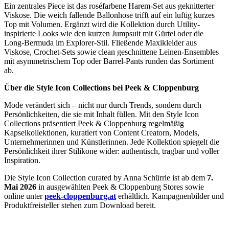
Ein zentrales Piece ist das roséfarbene Harem-Set aus geknitterter
Viskose. Die weich fallende Ballonhose trifft auf ein luftig kurzes
Top mit Volumen. Ergänzt wird die Kollektion durch Utility-
inspirierte Looks wie den kurzen Jumpsuit mit Gürtel oder die
Long-Bermuda im Explorer-Stil. Fließende Maxikleider aus
Viskose, Crochet-Sets sowie clean geschnittene Leinen-Ensembles
mit asymmetrischem Top oder Barrel-Pants runden das Sortiment
ab.
Über die Style Icon Collections bei Peek & Cloppenburg
Mode verändert sich – nicht nur durch Trends, sondern durch
Persönlichkeiten, die sie mit Inhalt füllen. Mit den Style Icon
Collections präsentiert Peek & Cloppenburg regelmäßig
Kapselkollektionen, kuratiert von Content Creatorn, Models,
Unternehmerinnen und Künstlerinnen. Jede Kollektion spiegelt die
Persönlichkeit ihrer Stilikone wider: authentisch, tragbar und voller
Inspiration.
Die Style Icon Collection curated by Anna Schürrle ist ab dem
7.
Mai 2026
in ausgewählten Peek & Cloppenburg Stores sowie
online unter
peek-cloppenburg.at
erhältlich. Kampagnenbilder und
Produktfreisteller stehen zum Download bereit.