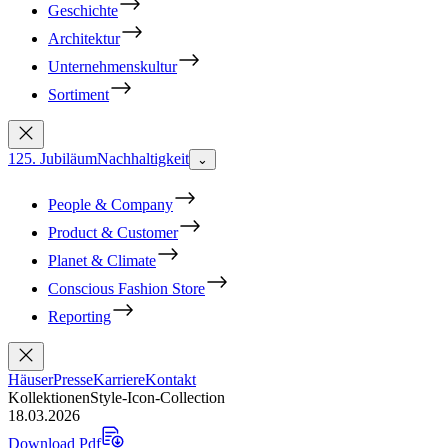
Geschichte
Architektur
Unternehmenskultur
Sortiment
125. Jubiläum
Nachhaltigkeit
⌄
People & Company
Product & Customer
Planet & Climate
Conscious Fashion Store
Reporting
Häuser
Presse
Karriere
Kontakt
Kollektionen
Style-Icon-Collection
18.03.2026
Download Pdf