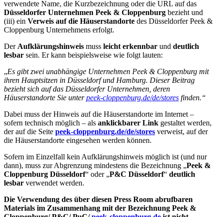
verwendete Name, die Kurzbezeichnung oder die URL auf das
Düsseldorfer Unternehmen Peek & Cloppenburg
bezieht und
(iii) ein
Verweis auf die Häuserstandorte
des Düsseldorfer Peek &
Cloppenburg Unternehmens erfolgt.
Der
Aufklärungshinweis
muss
leicht erkennbar
und
deutlich
lesbar
sein. Er kann beispielsweise wie folgt lauten:
„
Es gibt zwei unabhängige Unternehmen Peek & Cloppenburg mit
ihren Hauptsitzen in Düsseldorf und Hamburg. Dieser Beitrag
bezieht sich auf das Düsseldorfer Unternehmen, deren
Häuserstandorte Sie unter
peek-cloppenburg.de/de/stores
finden.“
Dabei muss der Hinweis auf die Häuserstandorte im Internet –
sofern technisch möglich – als
anklickbarer Link
gestaltet werden,
der auf die Seite
peek-cloppenburg.de/de/stores
verweist, auf der
die Häuserstandorte eingesehen werden können.
Sofern im Einzelfall kein Aufklärungshinweis möglich ist (und nur
dann), muss zur Abgrenzung mindestens die Bezeichnung „
Peek &
Cloppenburg Düsseldorf
“ oder „
P&C Düsseldorf
“
deutlich
lesbar
verwendet werden.
Die Verwendung des über diesen Press Room abrufbaren
Materials im Zusammenhang mit der Bezeichnung Peek &
Cloppenburg/ P&C/ PuC/
peek-cloppenburg.de
ist nicht