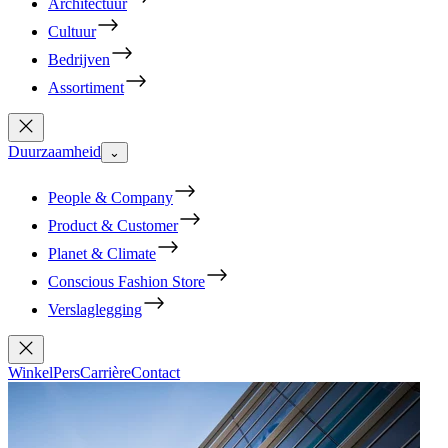
Architectuur
Cultuur
Bedrijven
Assortiment
Duurzaamheid
⌄
People & Company
Product & Customer
Planet & Climate
Conscious Fashion Store
Verslaglegging
Winkel
Pers
Carrière
Contact