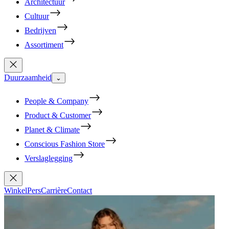
Architectuur
Cultuur
Bedrijven
Assortiment
Duurzaamheid
⌄
People & Company
Product & Customer
Planet & Climate
Conscious Fashion Store
Verslaglegging
Winkel
Pers
Carrière
Contact