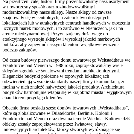
Na przestrzeni całej historii firmy prezentowaliśmy nasz asortyment
w nowoczesny sposób oraz rozbudowywaliśmy i
modernizowaliśmy nasze sklepy. Nasze sklepy od zawsze
znajdowały się w centralnych, a zatem łatwo dostępnych
lokalizacjach lub w atrakcyjnych centrach handlowych w otoczeniu
licznych marek modowych, i to zarówno w Niemczech, jak i na
arenie międzynarodowej. Przywiązujemy dużą wagę do
atrakcyjnego wystroju sklepów i wysokiej jakości markowych
butików, aby zapewnić naszym klientom wyjątkowe wrażenia
podczas zakupów.
Od czasu budowy pierwszego domu towarowego Weltstadthaus we
Frankfurcie nad Menem w 1988 roku, zaprojektowaliśmy wiele
sklepów zgodnie ze światowymi trendami architektonicznymi.
Eleganckie budynki położone w topowych lokalizacjach
odzwierciedlają wysokie standardy naszej firmy i komunikują, że
można w nich znaleźć najwyższej jakości produkty. Architektura
budynków harmonijnie wtapia się w krajobraz miasta i wyjątkowym
charakterem przyciąga klientów.
Obecnie firma posiada sześć domów towarowych „Weltstadthaus”,
które są zlokalizowane w Düsseldorfie, Berlinie, Kolonii i
Frankfurcie nad Menem oraz dwa na terenie Wiednia. Kultowe dziś
obiekty zostały zaprojektowane przez światowej sławy,
innowacyjnych architektów, którzy stworzyli wyróżniające się