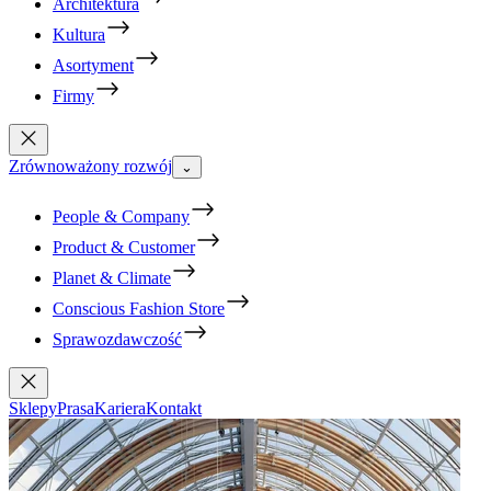
Architektura
Kultura
Asortyment
Firmy
Zrównoważony rozwój
⌄
People & Company
Product & Customer
Planet & Climate
Conscious Fashion Store
Sprawozdawczość
Sklepy
Prasa
Kariera
Kontakt