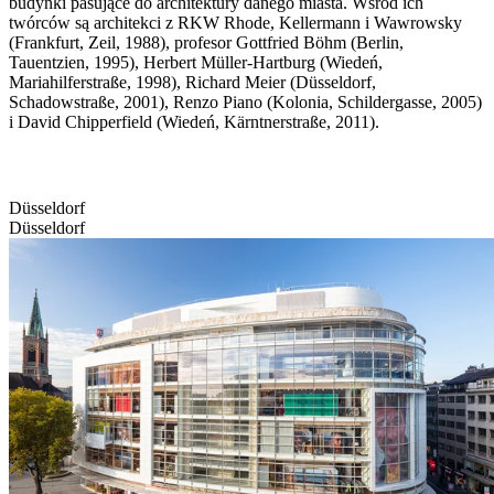
budynki pasujące do architektury danego miasta. Wśród ich
twórców są architekci z RKW Rhode, Kellermann i Wawrowsky
(Frankfurt, Zeil, 1988), profesor Gottfried Böhm (Berlin,
Tauentzien, 1995), Herbert Müller-Hartburg (Wiedeń,
Mariahilferstraße, 1998), Richard Meier (Düsseldorf,
Schadowstraße, 2001), Renzo Piano (Kolonia, Schildergasse, 2005)
i David Chipperfield (Wiedeń, Kärntnerstraße, 2011).
Düsseldorf
Düsseldorf