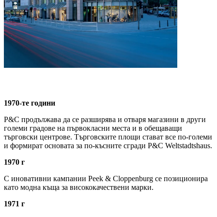
1970-те години
P&C продължава да се разширява и отваря магазини в други
големи градове на първокласни места и в обещаващи
търговски центрове. Търговските площи стават все по-големи
и формират основата за по-късните сгради P&C Weltstadtshaus.
1970 г
С иновативни кампании Peek & Cloppenburg се позиционира
като модна къща за висококачествени марки.
1971 г