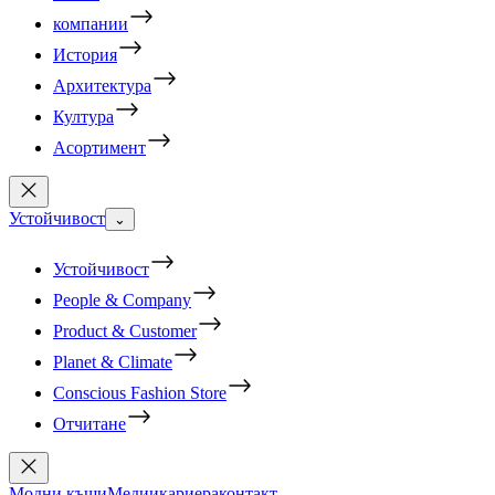
компании
История
Архитектура
Култура
Асортимент
Устойчивост
⌄
Устойчивост
People & Company
Product & Customer
Planet & Climate
Conscious Fashion Store
Отчитане
Модни къщи
Медии
кариера
контакт