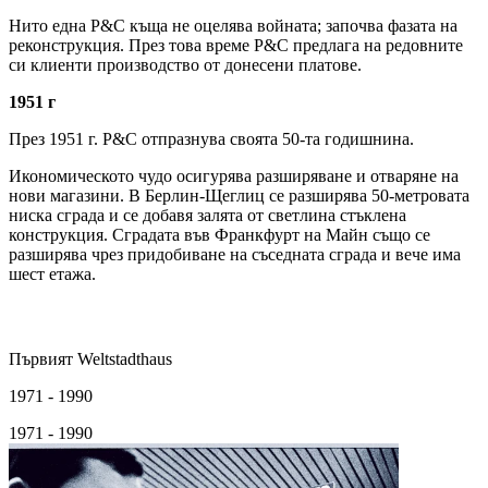
Нито една P&C къща не оцелява войната; започва фазата на
реконструкция. През това време P&C предлага на редовните
си клиенти производство от донесени платове.
1951 г
През 1951 г. P&C отпразнува своята 50-та годишнина.
Икономическото чудо осигурява разширяване и отваряне на
нови магазини. В Берлин-Щеглиц се разширява 50-метровата
ниска сграда и се добавя залята от светлина стъклена
конструкция. Сградата във Франкфурт на Майн също се
разширява чрез придобиване на съседната сграда и вече има
шест етажа.
Първият Weltstadthaus
1971 - 1990
1971 - 1990