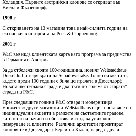
Холандия. Първите австрийски клонове се откриват във
Виена и Фьозендорф.
1998 г
С откриването на 13 магазина това е най-силната година на
експанзия в историята на Peek & Cloppenburg.
2001 г
P&C въвежда клиентската карта като програма за предимства
в Германия и Австрия.
За да отбележи своята 100-годишнина, новият Weltstadthaus
Düsseldorf отваря врати на Schadowstraße. Точно на мястото,
където преди 100 години е била централата в Дюселдорф.
Новата шестетажна сграда е два пъти по-голяма от старата”
сграда на P&C.
През следващите години P&C отваря и модернизира
множество други магазини и Weltstadthaus с цел поставяне на
индивидуални акценти в рамките на съответните градове,
като по този начин ги обогатява и създава уникално
пазаруване за клиентите. Различни архитекти проектират
клоновете в Дюселдорф, Берлин и Кьолн, наред с други.