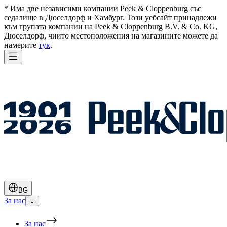
* Има две независими компании Peek & Cloppenburg със
седалище в Дюселдорф и Хамбург. Този уебсайт принадлежи
към групата компании на Peek & Cloppenburg B.V. & Co. KG,
Дюселдорф, чиито местоположения на магазините можете да
намерите
тук
.
BG
За нас
⌄
За нас