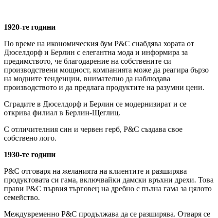
1920-те години
По време на икономическия бум P&C снабдява хората от
Дюселдорф и Берлин с елегантна мода и информира за
предимството, че благодарение на собствените си
производствени мощност, компанията може да реагира бързо
на модните тенденции, внимателно да наблюдава
производството и да предлага продуктите на разумни цени.
Сградите в Дюселдорф и Берлин се модернизират и се
открива филиал в Берлин-Щеглиц.
С отличителния син и червен герб, P&C създава свое
собствено лого.
1930-те години
P&C отговаря на желанията на клиентите и разширява
продуктовата си гама, включвайки дамски връхни дрехи. Това
прави P&C първия търговец на дребно с пълна гама за цялото
семейство.
Междувременно P&C продължава да се разширява. Отваря се