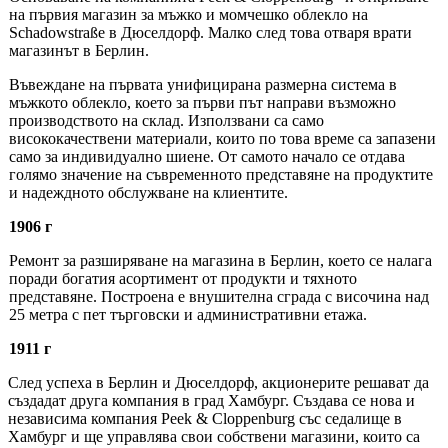
на първия магазин за мъжко и момчешко облекло на
Schadowstraße в Дюселдорф. Малко след това отваря врати
магазинът в Берлин.
Въвеждане на първата унифицирана размерна система в
мъжкото облекло, което за първи път направи възможно
производството на склад. Използвани са само
висококачествени материали, които по това време са запазени
само за индивидуално шиене. От самото начало се отдава
голямо значение на съвременното представяне на продуктите
и надеждното обслужване на клиентите.
1906 г
Ремонт за разширяване на магазина в Берлин, което се налага
поради богатия асортимент от продукти и тяхното
представяне. Построена е внушителна сграда с височина над
25 метра с пет търговски и административни етажа.
1911 г
След успеха в Берлин и Дюселдорф, акционерите решават да
създадат друга компания в град Хамбург. Създава се нова и
независима компания Peek & Cloppenburg със седалище в
Хамбург и ще управлява свои собствени магазини, които са