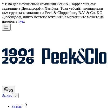
* Има две независими компании Peek & Cloppenburg със
седалище в Дюселдорф и Хамбург. Този уебсайт принадлежи
към групата компании на Peek & Cloppenburg B.V. & Co. KG,
Дюселдорф, чиито местоположения на магазините можете да
намерите
тук
.
BG
За нас
⌄
За нас