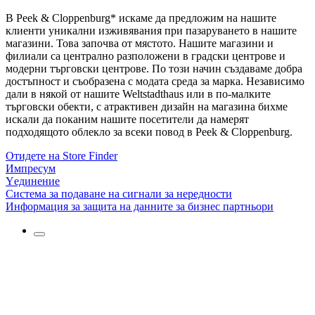
В Peek & Cloppenburg* искаме да предложим на нашите
клиенти уникални изживявания при пазаруването в нашите
магазини. Това започва от мястото. Нашите магазини и
филиали са централно разположени в градски центрове и
модерни търговски центрове. По този начин създаваме добра
достъпност и съобразена с модата среда за марка. Независимо
дали в някой от нашите Weltstadthaus или в по-малките
търговски обекти, с атрактивен дизайн на магазина бихме
искали да поканим нашите посетители да намерят
подходящото облекло за всеки повод в Peek & Cloppenburg.
Отидете на Store Finder
Импресум
Yединение
Система за подаване на сигнали за нередности
Информация за защита на данните за бизнес партньори