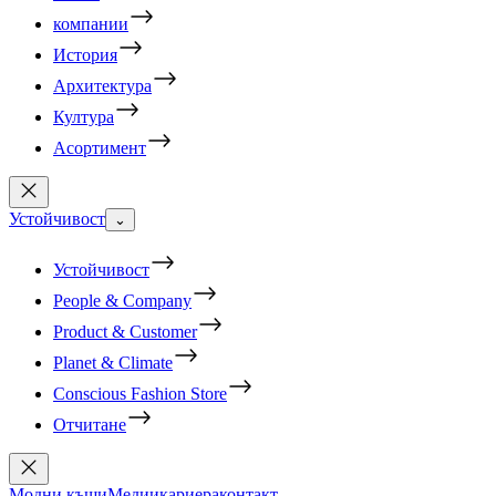
компании
История
Архитектура
Култура
Асортимент
Устойчивост
⌄
Устойчивост
People & Company
Product & Customer
Planet & Climate
Conscious Fashion Store
Отчитане
Модни къщи
Медии
кариера
контакт