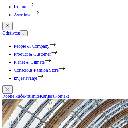
Kultura
Asortiman
Održivost
⌄
People & Company
Product & Customer
Planet & Climate
Conscious Fashion Store
Izvještavanje
Robne kuće
Pritisnite
Karijera
Kontakt