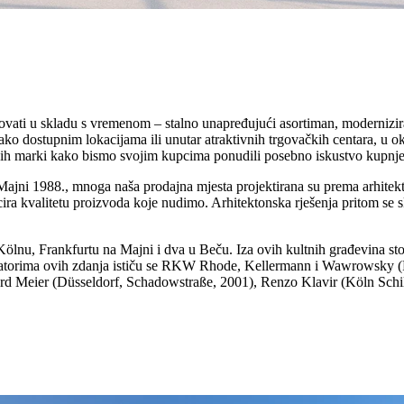
ikovati u skladu s vremenom – stalno unapređujući asortiman, modernizira
 lako dostupnim lokacijama ili unutar atraktivnih trgovačkih centara, u
nih marki kako bismo svojim kupcima ponudili posebno iskustvo kupnje
ajni 1988., mnoga naša prodajna mjesta projektirana su prema arhitekt
ira kvalitetu proizvoda koje nudimo. Arhitektonska rješenja pritom se
nu, Frankfurtu na Majni i dva u Beču. Iza ovih kultnih građevina stoje s
eatorima ovih zdanja ističu se RKW Rhode, Kellermann i Wawrowsky (Fr
ard Meier (Düsseldorf, Schadowstraße, 2001), Renzo Klavir (Köln Schild