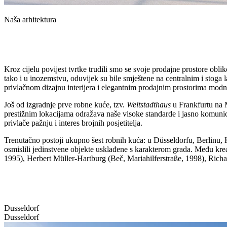
Naša arhitektura
Kroz cijelu povijest tvrtke trudili smo se svoje prodajne prostore obl
tako i u inozemstvu, oduvijek su bile smještene na centralnim i stoga
privlačnom dizajnu interijera i elegantnim prodajnim prostorima mod
Još od izgradnje prve robne kuće, tzv.
Weltstadthaus
u Frankfurtu na M
prestižnim lokacijama odražava naše visoke standarde i jasno komunic
privlače pažnju i interes brojnih posjetitelja.
Trenutačno postoji ukupno šest robnih kuća: u Düsseldorfu, Berlinu, Köl
osmislili jedinstvene objekte usklađene s karakterom grada. Među kr
1995), Herbert Müller-Hartburg (Beč, Mariahilferstraße, 1998), Rich
Dusseldorf
Dusseldorf