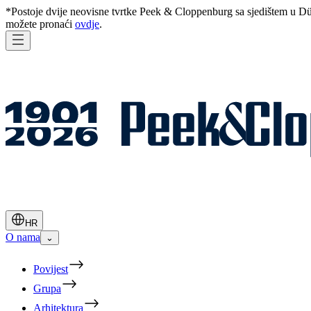
*Postoje dvije neovisne tvrtke Peek & Cloppenburg sa sjedištem u Dü
možete pronaći
ovdje
.
HR
O nama
⌄
Povijest
Grupa
Arhitektura