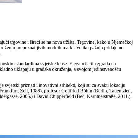
jući trgovine i šireći se na nova tržišta. Trgovine, kako u Njemačkoj
 okruženju prepoznatljivih modnih marki. Veliku pažnju pridajemo
.
onskim standardima svjetske klase. Elegancija tih zgrada na
 skladno uklapaju u gradska okruženja, a svojom jedinstvenošću
vjetski priznati i inovativni arhitekti, koji su za svaku lokaciju
ankfurt, Zeil, 1988), profesor Gottfried Böhm (Berlin, Tauentzien,
ergasse, 2005.) i David Chipperfield (Beč, Kärntnerstraße, 2011.).