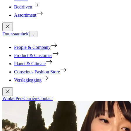
Bedrijven
Assortiment
Duurzaamheid
⌄
People & Company
Product & Customer
Planet & Climate
Conscious Fashion Store
Verslaglegging
Winkel
Pers
Carrière
Contact