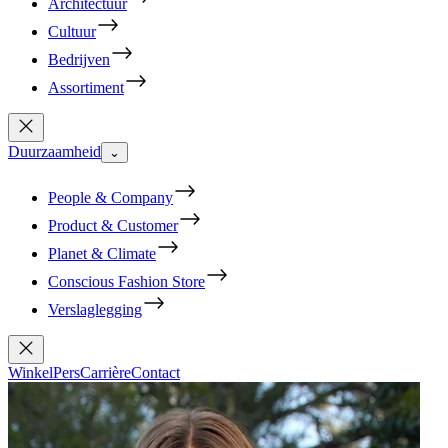
Architectuur
Cultuur
Bedrijven
Assortiment
Duurzaamheid
⌄
People & Company
Product & Customer
Planet & Climate
Conscious Fashion Store
Verslaglegging
Winkel
Pers
Carrière
Contact