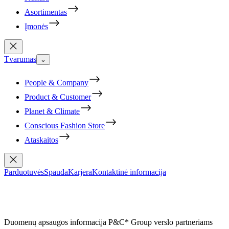
Asortimentas
Įmonės
Tvarumas
⌄
People & Company
Product & Customer
Planet & Climate
Conscious Fashion Store
Ataskaitos
Parduotuvės
Spauda
Karjera
Kontaktinė informacija
Duomenų apsaugos informacija P&C* Group verslo partneriams