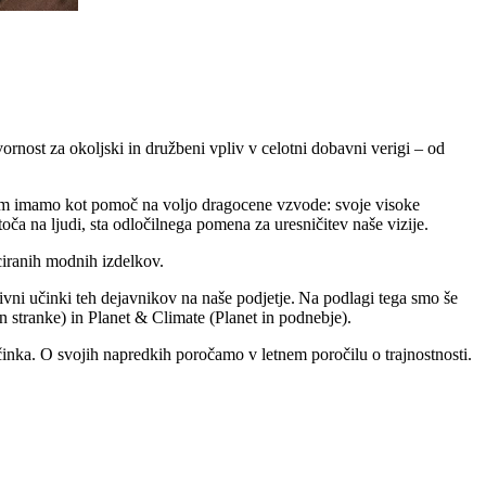
ost za okoljski in družbeni vpliv v celotni dobavni verigi – od
 tem imamo kot pomoč na voljo dragocene vzvode: svoje visoke
toča na ljudi, sta odločilnega pomena za uresničitev naše vizije.
ficiranih modnih izdelkov.
ivni učinki teh dejavnikov na naše podjetje. Na podlagi tega smo še
in stranke) in Planet & Climate (Planet in podnebje).
učinka. O svojih napredkih poročamo v letnem poročilu o trajnostnosti.