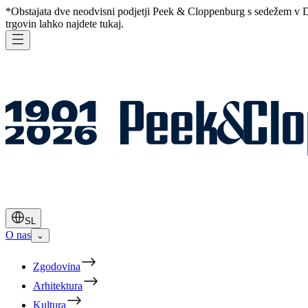
*Obstajata dve neodvisni podjetji Peek & Cloppenburg s sedežem v D
trgovin lahko najdete
tukaj
.
SL
O nas
⌄
Zgodovina
Arhitektura
Kultura