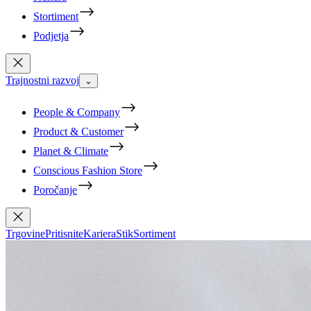
Stortiment
Podjetja
Trajnostni razvoj
⌄
People & Company
Product & Customer
Planet & Climate
Conscious Fashion Store
Poročanje
Trgovine
Pritisnite
Kariera
Stik
Sortiment