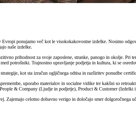
Evropi ponujamo več kot le visokokakovostne izdelke. Nosimo odgovorn
ajajo naše izdelke.
zitivno prihodnost za svoje zaposlene, stranke, panogo in okolje. Pri
med potrošniki. Trajnostno upravljanje podjetja in kultura, ki se osredo
strategije, kot sta izračun ogljičnega odtisa in razširitev ponudbe certi
premembe, uporabo materialov in socialne vidike ter kakšni so retroakt
ja: People & Company (Ljudje in podjetje), Product & Customer (Izdelki 
 naprej. Zajemajo celotno dobavno verigo in določajo smer dolgoročnega 