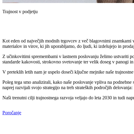
Trajnost v podjetju
Kot eden od največjih modnih trgovcev z več blagovnimi znamkami v 
materialov in virov, ki jih uporabljamo, do ljudi, ki izdelujejo in prod
Z učinkovitimi spremembami v lastnem poslovanju želimo ustvariti po
standarde kakovosti, strokovno svetovanje ter velik doseg v panogi in 
V preteklih letih nam je uspelo doseči ključne mejnike naše trajnostne 
Poleg tega smo analizirali, kako naše poslovanje vpliva na podnebne s
naprej razvijali svojo strategijo na treh strateških področjih delovan
Naši trenutni cilji trajnostnega razvoja veljajo do leta 2030 in tudi
Poročanje