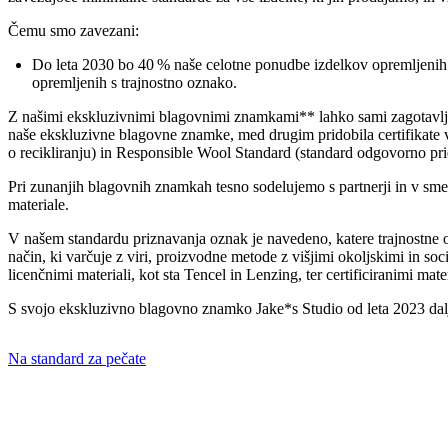
Čemu smo zavezani:
Do leta 2030 bo 40 % naše celotne ponudbe izdelkov opremljenih 
opremljenih s trajnostno oznako.
Z našimi ekskluzivnimi blagovnimi znamkami** lahko sami zagotavl
naše ekskluzivne blagovne znamke, med drugim pridobila certifikate v
o recikliranju) in Responsible Wool Standard (standard odgovorno pr
Pri zunanjih blagovnih znamkah tesno sodelujemo s partnerji in v smer
materiale.
V našem standardu priznavanja oznak je navedeno, katere trajnostne o
način, ki varčuje z viri, proizvodne metode z višjimi okoljskimi in so
licenčnimi materiali, kot sta Tencel in Lenzing, ter certificiranimi ma
S svojo ekskluzivno blagovno znamko Jake*s Studio od leta 2023 dalje
Na standard za pečate