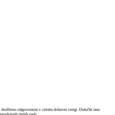
ružbeno odgovornost v celotni dobavni verigi. Določili smo
 neodvisnih tretjih oseb.