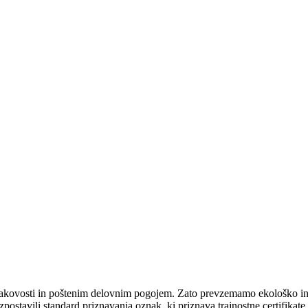
kovosti in poštenim delovnim pogojem. Zato prevzemamo ekološko in d
ostavili standard priznavanja oznak​​, ki priznava trajnostne certifikate