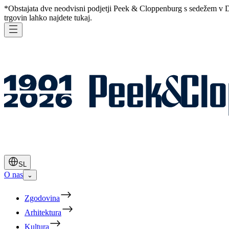
*Obstajata dve neodvisni podjetji Peek & Cloppenburg s sedežem v D
trgovin lahko najdete
tukaj
.
SL
O nas
⌄
Zgodovina
Arhitektura
Kultura