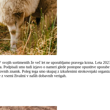
V svojih sortimentih že več let ne uporabljamo pravega krzna. Leta 202
. Podpisali smo tudi izjavo o nameri glede postopne opustitve uporabe v
agovnih znamk. Poleg tega smo skupaj z izkušenimi strokovnjaki organiz
e z vsemi živalmi v naših dobavnih verigah.