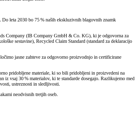
7). Do leta 2030 bo 75 % naših ekskluzivnih blagovnih znamk
 Brands Company (IB Company GmbH & Co. KG), ki je odgovorna za
kološke sestavine), Recycled Claim Standard (standard za deklaracijo
oločimo jasne zahteve za odgovorno proizvodnjo in certificirane
 pridobljene materiale, ki so bili pridobljeni in proizvedeni na
elan iz vsaj 30 % materialov, ki te standarde dosegajo. Razlikujemo med
sti, ustreznosti in sledljivosti.
akami neodvisnih tretjih oseb.