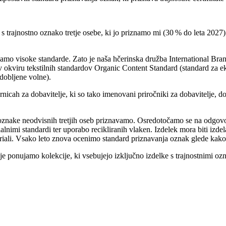
s trajnostno oznako tretje osebe, ki jo priznamo mi (30 % do leta 202
jamo visoke standarde. Zato je naša hčerinska družba International
 okviru tekstilnih standardov Organic Content Standard (standard za e
idobljene volne).
nicah za dobavitelje, ki so tako imenovani priročniki za dobavitelje, d
znake neodvisnih tretjih oseb priznavamo. Osredotočamo se na odgovorno
cialnimi standardi ter uporabo recikliranih vlaken. Izdelek mora biti izd
teriali. Vsako leto znova ocenimo standard priznavanja oznak glede kakovo
 ponujamo kolekcije, ki vsebujejo izključno izdelke s trajnostnimi ozn