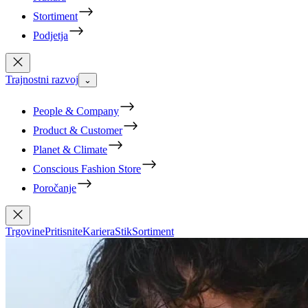
Stortiment
Podjetja
Trajnostni razvoj
⌄
People & Company
Product & Customer
Planet & Climate
Conscious Fashion Store
Poročanje
Trgovine
Pritisnite
Kariera
Stik
Sortiment