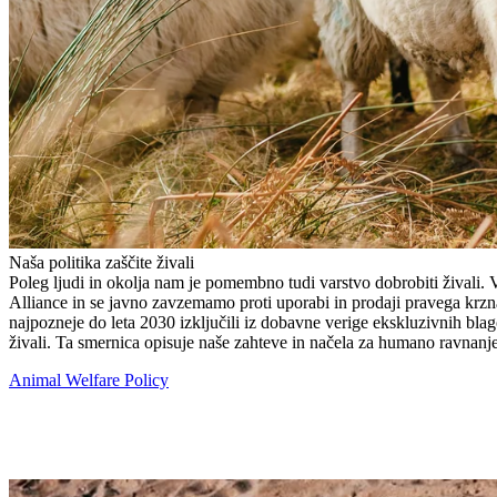
Naša politika zaščite živali
Poleg ljudi in okolja nam je pomembno tudi varstvo dobrobiti živali. 
Alliance in se javno zavzemamo proti uporabi in prodaji pravega krzna
najpozneje do leta 2030 izključili iz dobavne verige ekskluzivnih bl
živali. Ta smernica opisuje naše zahteve in načela za humano ravnanj
Animal Welfare Policy