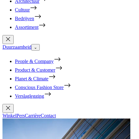
Architectuur
Cultuur
Bedrijven
Assortiment
Duurzaamheid
⌄
People & Company
Product & Customer
Planet & Climate
Conscious Fashion Store
Verslaglegging
Winkel
Pers
Carrière
Contact