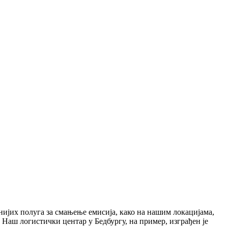
жнијих полуга за смањење емисија, како на нашим локацијама,
аш логистички центар у Бедбургу, на пример, изграђен је