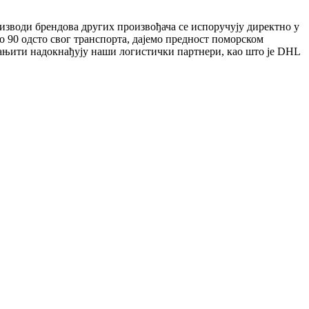
изводи брендова других произвођача се испоручују директно у
о 90 одсто свог транспорта, дајемо предност поморском
смањити надокнађују наши логистички партнери, као што је DHL