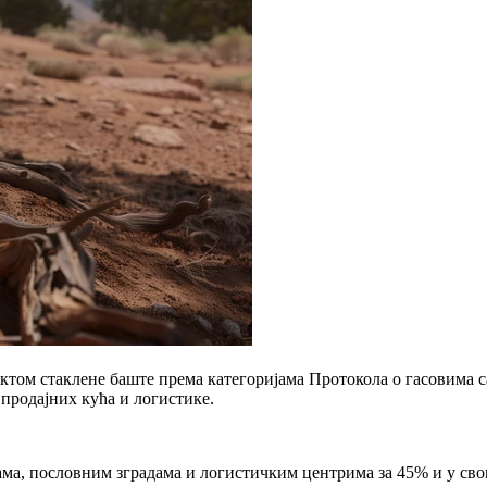
ктом стаклене баште према категоријама Протокола о гасовима с
продајних кућа и логистике.
ама, пословним зградама и логистичким центрима за 45% и у св