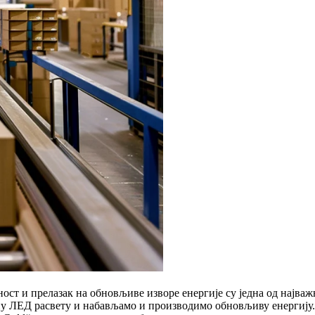
ност и прелазак на обновљиве изворе енергије су једна од најва
 ЛЕД расвету и набављамо и производимо обновљиву енергију. Н