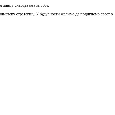
ом ланцу снабдевања за 30%.
лиматску стратегију. У будућности желимо да подигнемо свест о