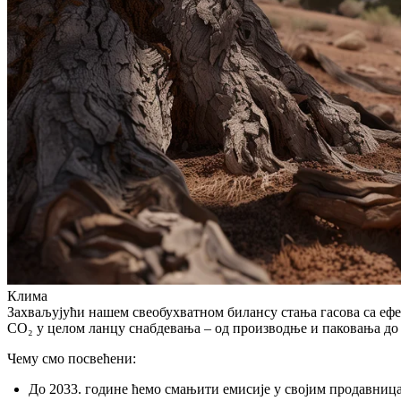
Клима
Захваљујући нашем свеобухватном билансу стања гасова са ефе
CO₂ у целом ланцу снабдевања – од производње и паковања до 
Чему смо посвећени:
До 2033. године ћемо смањити емисије у својим продавниц