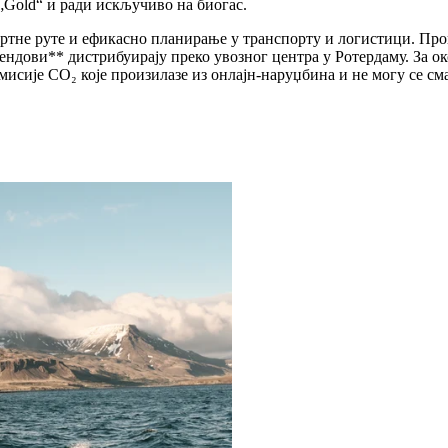
„Gold“ и ради искључиво на биогас.
ртне руте и ефикасно планирање у транспорту и логистици. Про
ндови** дистрибуирају преко увозног центра у Ротердаму. За ок
Емисије CO₂ које произилазе из онлајн-наруџбина и не могу се 