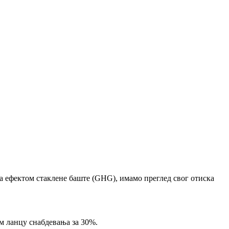
а ефектом стаклене баште (GHG), имамо преглед свог отиска
ом ланцу снабдевања за 30%.