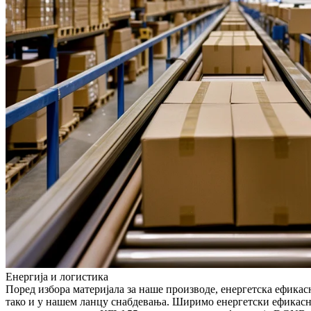
Енергија и логистика
Поред избора материјала за наше производе, енергетска ефикас
тако и у нашем ланцу снабдевања. Ширимо енергетски ефикасну