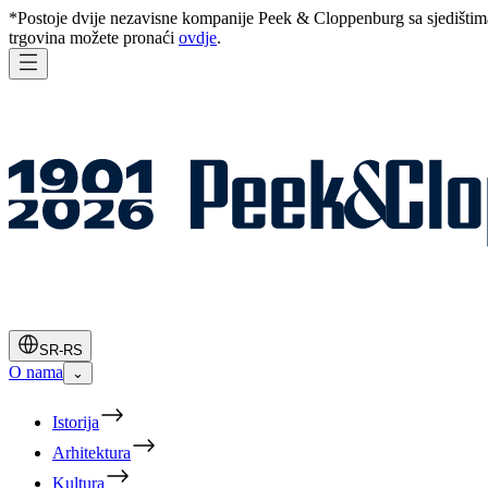
*Postoje dvije nezavisne kompanije Peek & Cloppenburg sa sjedišti
trgovina možete pronaći
ovdje
.
SR-RS
O nama
⌄
Istorija
Arhitektura
Kultura