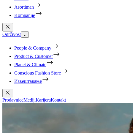
Asortiman
Kompanije
Održivost
⌄
People & Company
Product & Customer
Planet & Climate
Conscious Fashion Store
Извештавање
Prodavnice
Mediji
Karijera
Kontakt