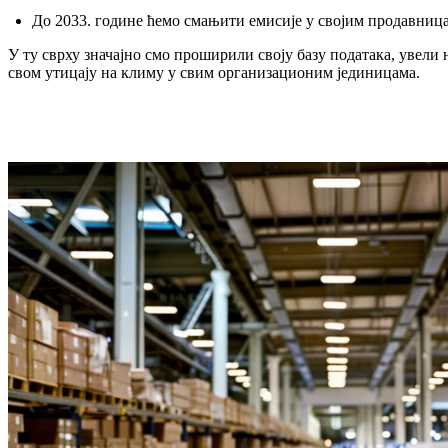
До 2033. године ћемо смањити емисије у својим продавниц
У ту сврху значајно смо проширили своју базу података, увели
свом утицају на климу у свим организационим јединицама.