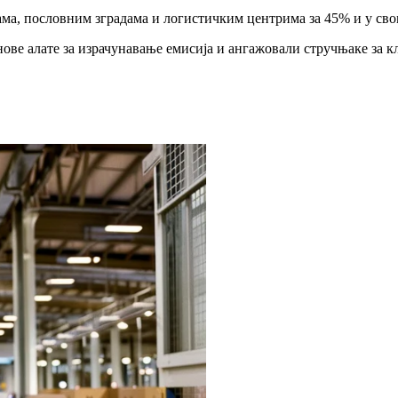
ама, пословним зградама и логистичким центрима за 45% и у св
 нове алате за израчунавање емисија и ангажовали стручњаке за к