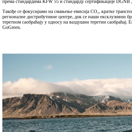
према стандардима КFW 55 и стандарду сертификације DGNB 
Такође се фокусирамо на смањење емисија CO₂, кратке транспо
регионалне дистрибутивне центре, док се наши ексклузивни бре
теретном саобраћају у односу на ваздушни теретни саобраћај. 
GoGreen.