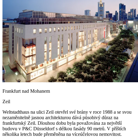
Frankfurt nad Mohanem
Zeil
Weltstadthaus na ulici Zeil otevřel své brány v roce 1988 a se svou
nezaměnitelně jasnou architekturou dává působivý důraz na
frankfurtský Zeil. Dlouhou dobu byla považována za největší
budovu v P&C Düsseldorf s délkou fasády 90 metrů. V příštích
několika letech bude přeměněna na víceúčelovou nemovitost.