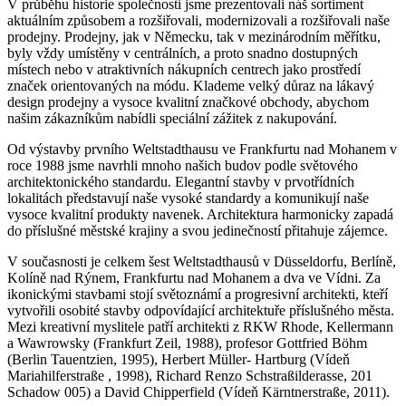
V průběhu historie společnosti jsme prezentovali náš sortiment
aktuálním způsobem a rozšiřovali, modernizovali a rozšiřovali naše
prodejny. Prodejny, jak v Německu, tak v mezinárodním měřítku,
byly vždy umístěny v centrálních, a proto snadno dostupných
místech nebo v atraktivních nákupních centrech jako prostředí
značek orientovaných na módu. Klademe velký důraz na lákavý
design prodejny a vysoce kvalitní značkové obchody, abychom
našim zákazníkům nabídli speciální zážitek z nakupování.
Od výstavby prvního Weltstadthausu ve Frankfurtu nad Mohanem v
roce 1988 jsme navrhli mnoho našich budov podle světového
architektonického standardu. Elegantní stavby v prvotřídních
lokalitách představují naše vysoké standardy a komunikují naše
vysoce kvalitní produkty navenek. Architektura harmonicky zapadá
do příslušné městské krajiny a svou jedinečností přitahuje zájemce.
V současnosti je celkem šest Weltstadthausů v Düsseldorfu, Berlíně,
Kolíně nad Rýnem, Frankfurtu nad Mohanem a dva ve Vídni. Za
ikonickými stavbami stojí světoznámí a progresivní architekti, kteří
vytvořili osobité stavby odpovídající architektuře příslušného města.
Mezi kreativní myslitele patří architekti z RKW Rhode, Kellermann
a Wawrowsky (Frankfurt Zeil, 1988), profesor Gottfried Böhm
(Berlin Tauentzien, 1995), Herbert Müller- Hartburg (Vídeň
Mariahilferstraße , 1998), Richard Renzo Schstraßilderasse, 201
Schadow 005) a David Chipperfield (Vídeň Kärntnerstraße, 2011).