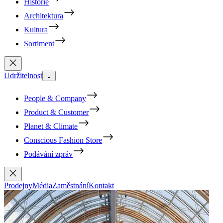
Historie
Architektura
Kultura
Sortiment
Udržitelnost
⌄
People & Company
Product & Customer
Planet & Climate
Conscious Fashion Store
Podávání zpráv
Prodejny
Média
Zaměstnání
Kontakt