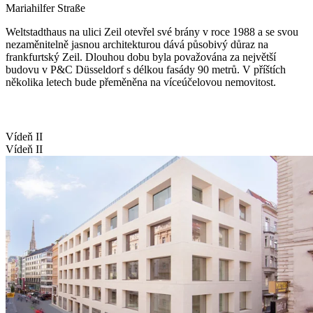
Mariahilfer Straße
Weltstadthaus na ulici Zeil otevřel své brány v roce 1988 a se svou
nezaměnitelně jasnou architekturou dává působivý důraz na
frankfurtský Zeil. Dlouhou dobu byla považována za největší
budovu v P&C Düsseldorf s délkou fasády 90 metrů. V příštích
několika letech bude přeměněna na víceúčelovou nemovitost.
Vídeň II
Vídeň II